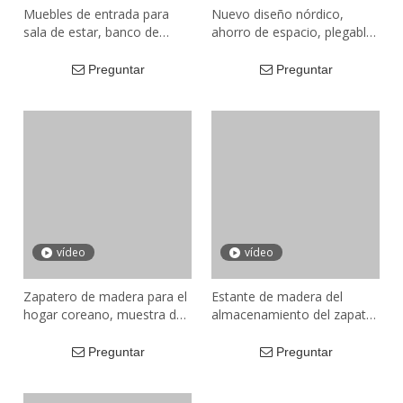
Muebles de entrada para
Nuevo diseño nórdico,
sala de estar, banco de
ahorro de espacio, plegable
almacenamiento de zapatos
de madera, tipo extraíble,
pequeño de madera Simple
Zapatero lateral, soporte de
Preguntar
Preguntar
y moderno, Zapatero
pared con puertas con
giratorio fino con asientos
ruedas
vídeo
vídeo
Zapatero de madera para el
Estante de madera del
hogar coreano, muestra de
almacenamiento del zapato
porche, Banco de zapatos,
de la entrada del gabinete
perchero, conjunto de
del zapato del soporte del
Preguntar
Preguntar
zapatero para exteriores
zapato del metal de 5 capas
con gancho
del negro de los muebles de