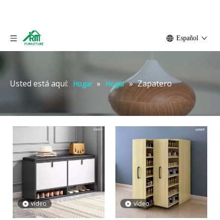
Español
Usted está aquí:
»
»
Zapatero
Hogar
Hogar
vídeo
vídeo