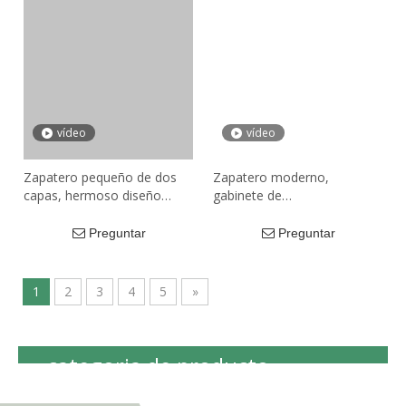
la sala
vídeo
vídeo
Zapatero pequeño de dos
Zapatero moderno,
capas, hermoso diseño
gabinete de
blanco de buena calidad,
almacenamiento, diseño de
estante de madera para
zapatero de madera,
Preguntar
Preguntar
zapatos para el hogar
adecuado para salas de
estar y dormitorios
1
2
3
4
5
»
categoria de producto