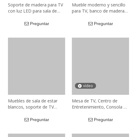
Soporte de madera para TV
Mueble moderno y sencillo
con luz LED para sala de
para TV, banco de madera
estar moderna, nuevas
para TV, armario de
innovaciones al por mayor,
almacenamiento moderno
Preguntar
Preguntar
con gabinete de
con 2 cajones abiertos,
almacenamiento de 2
estantes para sala de estar
puertas
vídeo
Muebles de sala de estar
Mesa de TV, Centro de
blancos, soporte de TV
Entretenimiento, Consola de
moderno de Mdf de madera
TV de 3 Niveles, para Sala
de lujo barato
de Estar, Sala de
Preguntar
Preguntar
Entretenimiento, Marrón
rústico