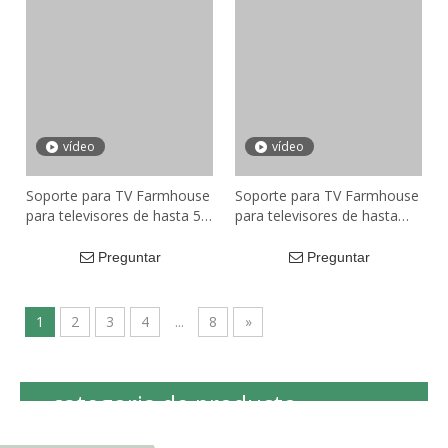
vídeo
vídeo
Soporte para TV Farmhouse
Soporte para TV Farmhouse
para televisores de hasta 50'
para televisores de hasta
con puertas corredizas de
68', 2 puertas corredizas de
granero y estantes de
granero y 6 estantes de
Preguntar
Preguntar
almacenamiento, blanco y
almacenamiento, blanco y
gris
marrón con acabado
envejecido
1
2
3
4
...
8
»
categoria de producto