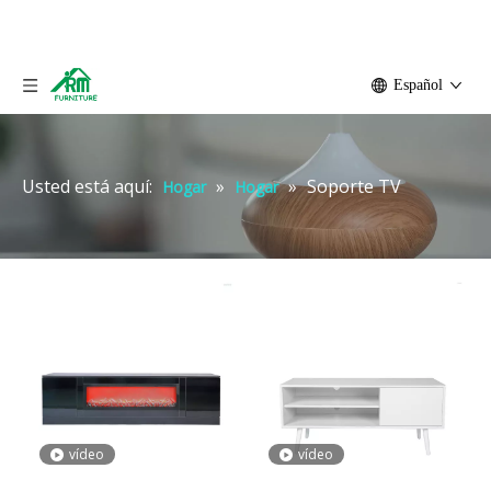
Español
Usted está aquí:
»
»
Soporte TV
Hogar
Hogar
vídeo
vídeo