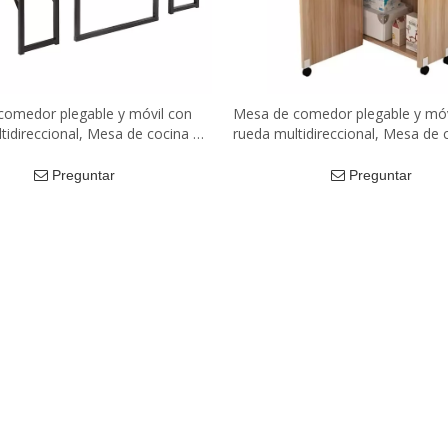
comedor plegable y móvil con
Mesa de comedor plegable y móv
tidireccional, Mesa de cocina de
rueda multidireccional, Mesa de 
armario de almacenamiento,
madera, armario de almacenami
ro portátil elevable
Mesa Centro portátil elevable
Preguntar
Preguntar