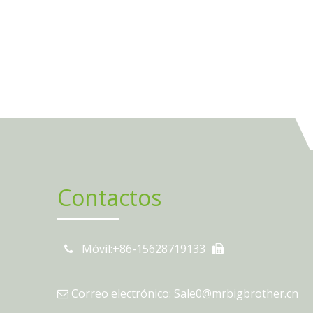
Contactos
Móvil:+86-15628719133
Correo electrónico: Sale0@mrbigbrother.cn
