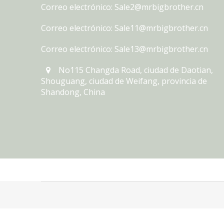
Correo electrónico: Sale2@mrbigbrother.cn
Correo electrónico: Sale11@mrbigbrother.cn
Correo electrónico: Sale13@mrbigbrother.cn
No115 Changda Road, ciudad de Daotian,
Shouguang, ciudad de Weifang, provincia de
Shandong, China
© Copyright 2020 xx.Reservados todos los derechos.