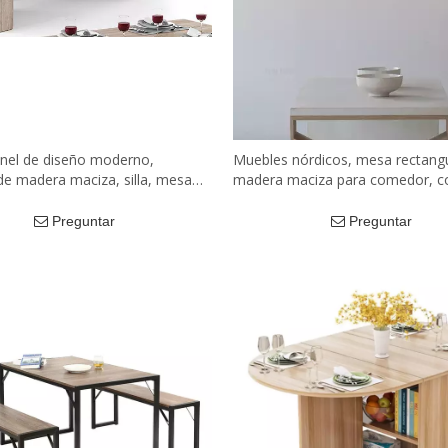
nel de diseño moderno,
Muebles nórdicos, mesa rectangu
e madera maciza, silla, mesa
madera maciza para comedor, co
r de restaurante de lujo de
mesa de losa de madera, mesa 
conjunto de madera
comedor
Preguntar
Preguntar