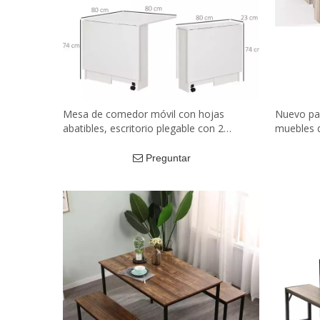
Mesa de comedor móvil con hojas
Nuevo pa
abatibles, escritorio plegable con 2
muebles d
ruedas, estantes de almacenamiento,
de comedo
color blanco
madera, 
Preguntar