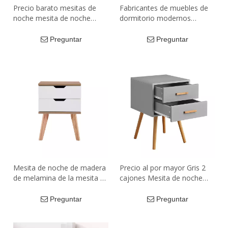
Precio barato mesitas de
Fabricantes de muebles de
noche mesita de noche
dormitorio modernos
blanca de 2 cajones de
Mesitas de noche
estilo tradicional
contemporáneas Mesita de
Preguntar
Preguntar
noche con 1 cajón
Mesita de noche de madera
Precio al por mayor Gris 2
de melamina de la mesita de
cajones Mesita de noche
noche del almacenamiento
Mesita de noche para
de los muebles del
dormitorio
Preguntar
Preguntar
dormitorio de lujo moderno
moderno