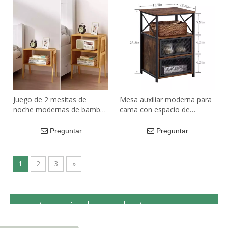
Juego de 2 mesitas de
Mesa auxiliar moderna para
noche modernas de bambú
cama con espacio de
para sala de estar, mesita
almacenamiento, mesitas
de noche para mesa
de noche con cajones
Preguntar
Preguntar
esquinera de dormitorio
abatibles, mesita de noche
para sala de estar y
dormitorio
1
2
3
»
categoria de producto