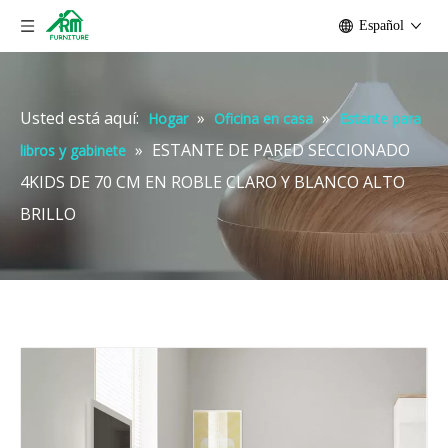
Español
Usted está aquí:
»
»
Hogar
Oficina en casa
Estante para
»
ESTANTE DE PARED SECCIONADO
libros y gabinete
4KIDS DE 70 CM EN ROBLE CLARO Y BLANCO ALTO
BRILLO